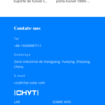
Suporte de fusível solar DC Pv
porta-fusível 1000v DC 1p
Contate-nos
Tel
+86-15058987111
Endereço
Zona industrial de Xiangyang, Yueqing, Zhejiang,
China.
E-mail
czz@chyt-solar.com
LAR
SOBRE NÓS