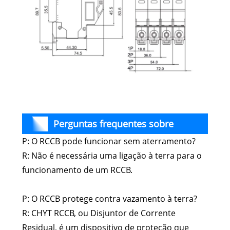
Perguntas frequentes sobre
P: O RCCB pode funcionar sem aterramento?
suporte de fusível CC ICHYTI din rail
R: Não é necessária uma ligação à terra para o
funcionamento de um RCCB.
P: O RCCB protege contra vazamento à terra?
R: CHYT RCCB, ou Disjuntor de Corrente
Residual, é um dispositivo de proteção que