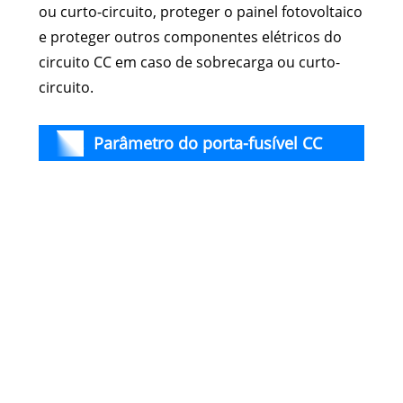
ou curto-circuito, proteger o painel fotovoltaico
e proteger outros componentes elétricos do
circuito CC em caso de sobrecarga ou curto-
circuito.
Parâmetro do porta-fusível CC
Mod
de
ICHYTI din rail (especificação)
pro
Pól
Cor
Cor
nom