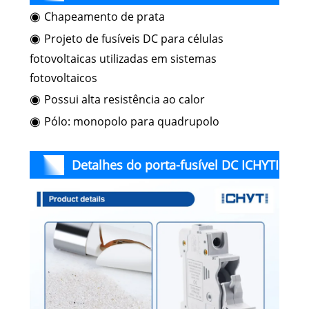
◉
Chapeamento de prata
din rail
◉
Projeto de fusíveis DC para células
fotovoltaicas utilizadas em sistemas
fotovoltaicos
◉
Possui alta resistência ao calor
◉
Pólo: monopolo para quadrupolo
Detalhes do porta-fusível DC ICHYTI
din rail